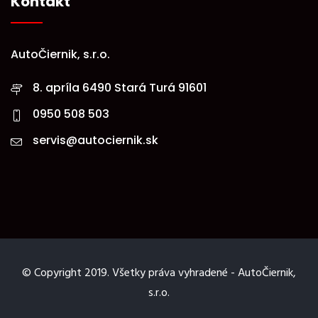
Kontakt
AutoČiernik, s.r.o.
8. apríla 6490 Stará Turá 91601
0950 508 503
servis@autociernik.sk
© Copyright 2019. Všetky práva vyhradené - AutoČiernik,
s.r.o.