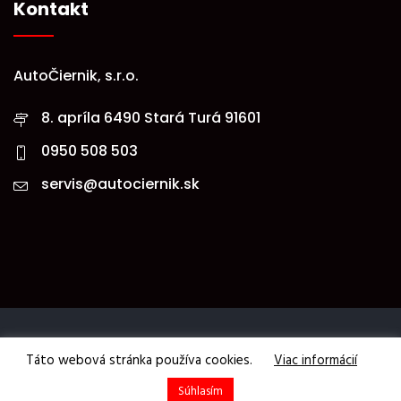
Kontakt
AutoČiernik, s.r.o.
8. apríla 6490 Stará Turá 91601
0950 508 503
servis@autociernik.sk
© Copyright 2019. Všetky práva vyhradené - AutoČiernik,
Táto webová stránka používa cookies.
Viac informácií
s.r.o.
Súhlasím