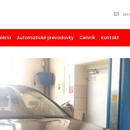
serv
léria
Automatické prevodovky
Cenník
Kontakt