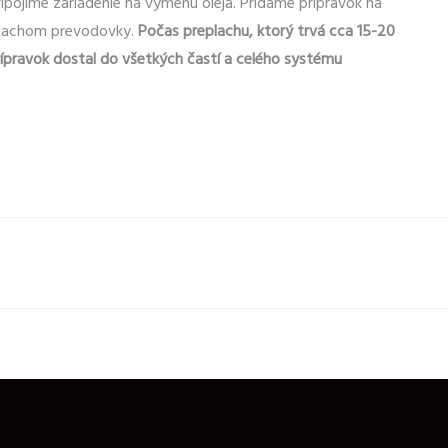
ipojíme zariadenie na výmenu oleja. Pridáme prípravok na
lachom prevodovky.
Počas preplachu, ktorý trvá cca 15-20
rípravok dostal do všetkých častí a celého systému