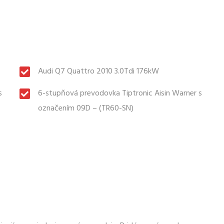
Audi Q7 Quattro 2010 3.0Tdi 176kW
s
6-stupňová prevodovka Tiptronic Aisin Warner s
označením 09D – (TR60-SN)