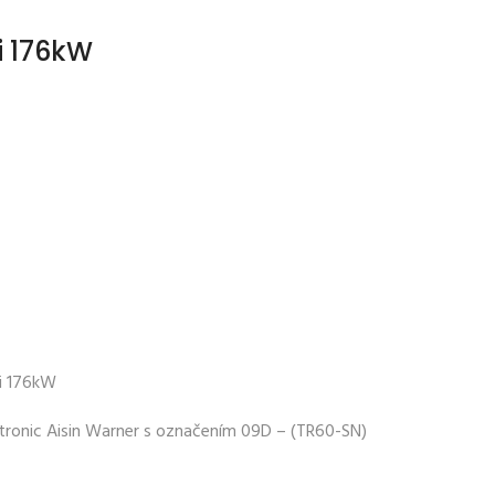
i 176kW
i 176kW
ronic Aisin Warner s označením 09D – (TR60-SN)