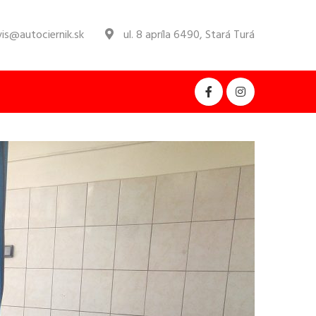
is@autociernik.sk
ul. 8 apríla 6490, Stará Turá