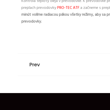
Kontrola teploty oleja v prevodovke. K prevodovke pr
preplach prevodovky
PRO-TEC ATF
a začneme s prep
minút volíme radiacou pákou všetky režimy, aby sa p
prevodovky.
Prev