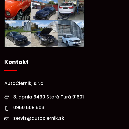
Kontakt
AutoČiernik, s.r.o.
8. apríla 6490 Stará Turá 91601
0950 508 503
servis@autociernik.sk